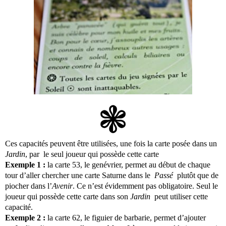
Ces capacités peuvent être utilisées, une fois la carte posée dans un
Jardin
, par le seul joueur qui possède cette carte
Exemple 1 :
la carte 53, le genévrier, permet au début de chaque
tour d’aller chercher une carte Saturne dans le
Passé
plutôt que de
piocher dans l’
Avenir
. Ce n’est évidemment pas obligatoire. Seul le
joueur qui possède cette carte dans son
Jardin
peut utiliser cette
capacité.
Exemple 2 :
la carte 62, le figuier de barbarie, permet d’ajouter