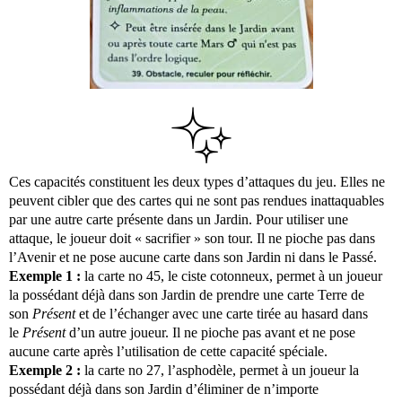
Ces capacités constituent les deux types d’attaques du jeu. Elles ne
peuvent cibler que des cartes qui ne sont pas rendues inattaquables
par une autre carte présente dans un Jardin. Pour utiliser une
attaque, le joueur doit « sacrifier » son tour. Il ne pioche pas dans
l’Avenir et ne pose aucune carte dans son Jardin ni dans le Passé.
Exemple 1 :
la carte no 45, le ciste cotonneux, permet à un joueur
la possédant déjà dans son Jardin de prendre une carte Terre de
son
Présent
et de l’échanger avec une carte tirée au hasard dans
le
Présent
d’un autre joueur. Il ne pioche pas avant et ne pose
aucune carte après l’utilisation de cette capacité spéciale.
Exemple 2 :
la carte no 27, l’asphodèle, permet à un joueur la
possédant déjà dans son Jardin d’éliminer de n’importe