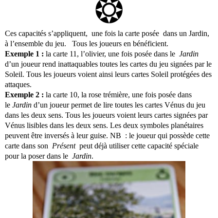
Ces capacités s’appliquent, une fois la carte posée dans un Jardin,
à l’ensemble du jeu. Tous les joueurs en bénéficient.
Exemple 1 :
la carte 11, l’olivier, une fois posée dans le
Jardin
d’un joueur rend inattaquables toutes les cartes du jeu signées par le
Soleil. Tous les joueurs voient ainsi leurs cartes Soleil protégées des
attaques.
Exemple 2 :
la carte 10, la rose trémière, une fois posée dans
le
Jardin
d’un joueur permet de lire toutes les cartes Vénus du jeu
dans les deux sens. Tous les joueurs voient leurs cartes signées par
Vénus lisibles dans les deux sens. Les deux symboles planétaires
peuvent être inversés à leur guise. NB : le joueur qui possède cette
carte dans son
Présent
peut déjà utiliser cette capacité spéciale
pour la poser dans le
Jardin
.