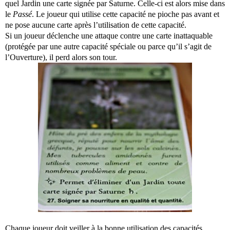
quel Jardin une carte signée par Saturne. Celle-ci est alors mise dans
le
Passé
. Le joueur qui utilise cette capacité ne pioche pas avant et
ne pose aucune carte après l’utilisation de cette capacité.
Si un joueur déclenche une attaque contre une carte inattaquable
(protégée par une autre capacité spéciale ou parce qu’il s’agit de
l’Ouverture), il perd alors son tour.
Chaque joueur doit veiller à la bonne utilisation des capacités